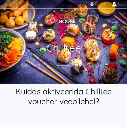
Skip
0,00 €
to
MAIN
content
MENU
Chilli.ee
Kuidas aktiveerida Chilli.ee
voucher veebilehel?