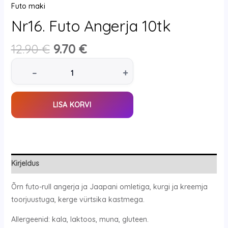
Futo maki
Nr16. Futo Angerja 10tk
12.90
€
9.70
€
–
+
LISA KORVI
Kirjeldus
Õrn futo-rull angerja ja Jaapani omletiga, kurgi ja kreemja
toorjuustuga, kerge vürtsika kastmega.
Allergeenid: kala, laktoos, muna, gluteen.