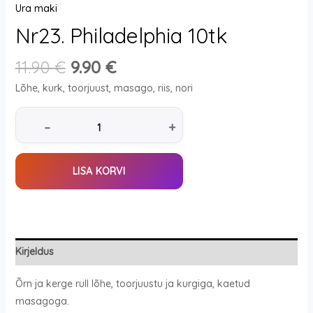
Ura maki
Nr23. Philadelphia 10tk
11.90
€
9.90
€
Lõhe, kurk, toorjuust, masago, riis, nori
–
+
LISA KORVI
Kirjeldus
Õrn ja kerge rull lõhe, toorjuustu ja kurgiga, kaetud
masagoga.