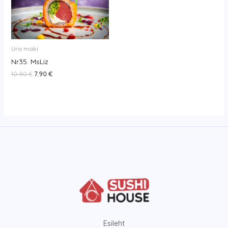
10.90 €.
7.90 €.
Ura maki
Nr35. MsLiz
10.90
€
7.90
€
Esileht