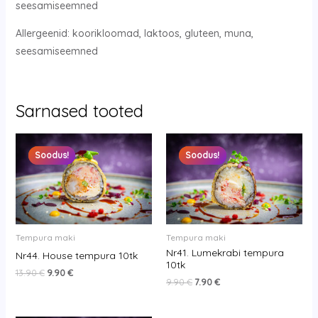
seesamiseemned
Allergeenid: koorikloomad, laktoos, gluteen, muna,
seesamiseemned
Sarnased tooted
Original
Current
Original
Current
price
price
price
price
Soodus!
Soodus!
Soodus!
Soodus!
was:
is:
was:
is:
13.90 €.
9.90 €.
9.90 €.
7.90 €.
Tempura maki
Tempura maki
Nr41. Lumekrabi tempura
Nr44. House tempura 10tk
10tk
13.90
€
9.90
€
9.90
€
7.90
€