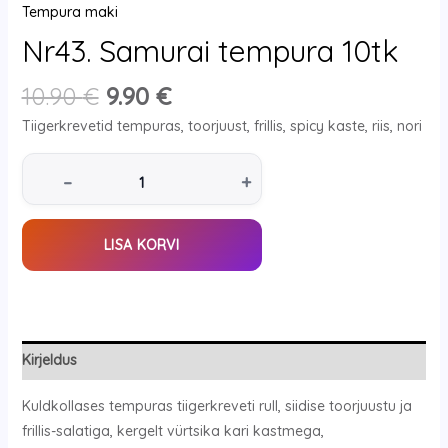
Tempura maki
Nr43. Samurai tempura 10tk
10.90
€
9.90
€
Tiigerkrevetid tempuras, toorjuust, frillis, spicy kaste, riis, nori
–
+
LISA KORVI
Kirjeldus
Kuldkollases tempuras tiigerkreveti rull, siidise toorjuustu ja
frillis-salatiga, kergelt vürtsika kari kastmega,