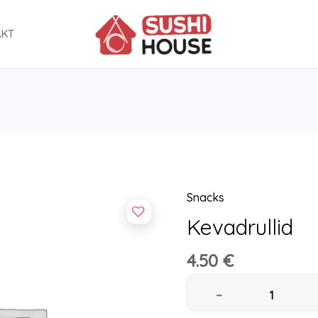
AKT
Snacks
Kevadrullid
Kevadrullid
quantity
4.50
€
–