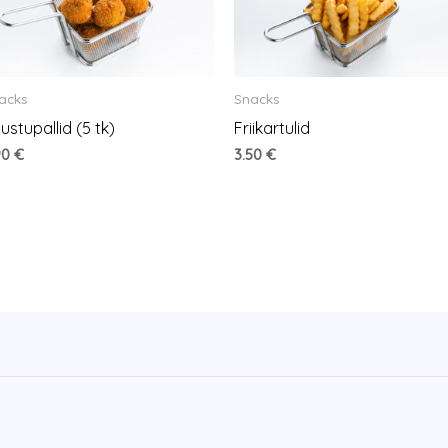
acks
Snacks
ustupallid (5 tk)
Friikartulid
90
€
3.50
€