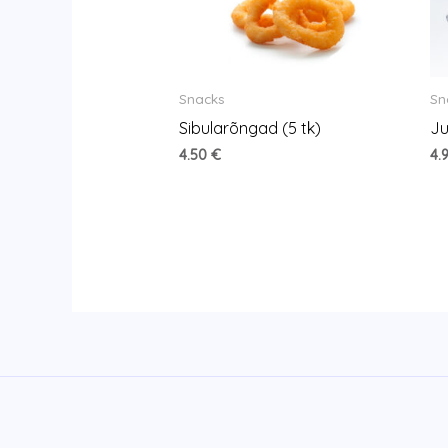
Snacks
Sn
Sibularõngad (5 tk)
Ju
4.50
€
4.