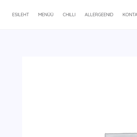
Skip
to
ESILEHT
MENÜÜ
CHILLI
ALLERGEENID
KONT
content