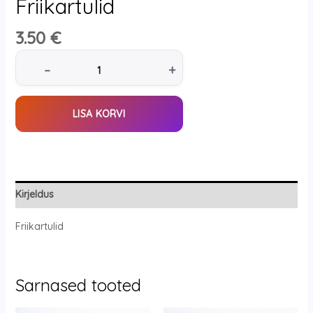
Friikartulid
3.50
€
–
+
LISA KORVI
Kirjeldus
Friikartulid
Sarnased tooted