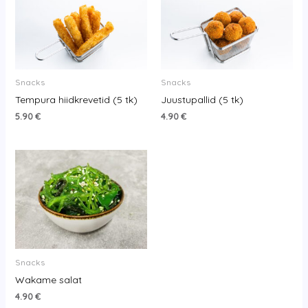
Snacks
Snacks
Tempura hiidkrevetid (5 tk)
Juustupallid (5 tk)
5.90
€
4.90
€
Snacks
Wakame salat
4.90
€