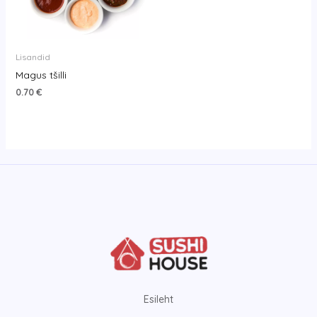
Lisandid
Magus tšilli
0.70
€
Esileht