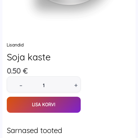
Lisandid
Soja kaste
0.50
€
–
+
LISA KORVI
Sarnased tooted