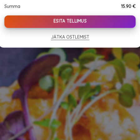
(22tk)
Summa
15.90
€
quantity
ESITA TELLIMUS
JÄTKA OSTLEMIST