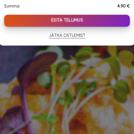
10tk
Summa
4.90
€
quantity
ESITA TELLIMUS
JÄTKA OSTLEMIST