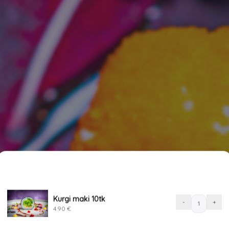
SINU TELLIMUS
1
akaste ja wasabi tuleb era
Kurgi maki 10tk
Kurgi
-
+
4.90
€
maki