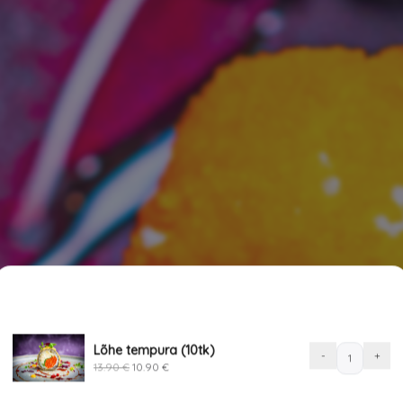
SINU TELLIMUS
1
akaste ja wasabi tuleb era
Original
Current
price
price
Lõhe tempura (10tk)
was:
is:
Lõhe
-
+
13.90 €.
10.90 €.
13.90
€
10.90
€
tempura