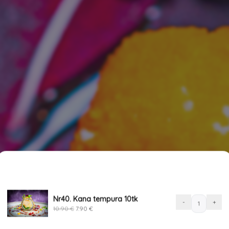
SINU TELLIMUS
1
akaste ja wasabi tuleb era
Original
Current
price
price
Nr40. Kana tempura 10tk
was:
is:
Nr40.
-
+
10.90 €.
7.90 €.
10.90
€
7.90
€
Kana