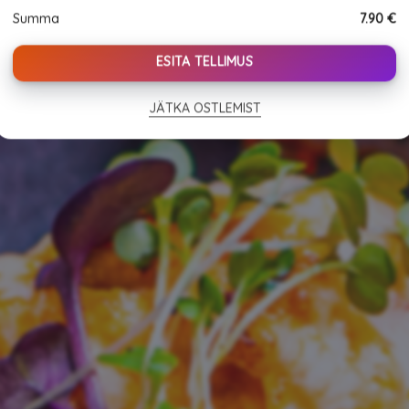
tempura
Summa
7.90
€
10tk
quantity
ESITA TELLIMUS
JÄTKA OSTLEMIST