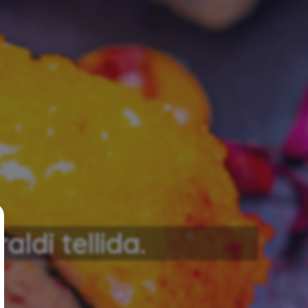
ldi tellida.
an