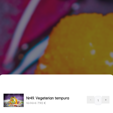
SINU TELLIMUS
1
akaste ja wasabi tuleb era
Original
Current
price
price
Nr49. Vegeterian tempura
was:
is:
Nr49.
-
+
10.90 €.
7.90 €.
10.90
€
7.90
€
Vegeteri