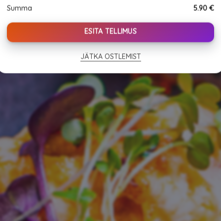
(5
Summa
5.90
€
tk)
quantity
ESITA TELLIMUS
JÄTKA OSTLEMIST